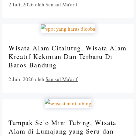
2 Juli, 2026
oleh
Samsul Ma'arif
Wisata Alam Citalutug, Wisata Alam
Kreatif Kekinian Dan Terbaru Di
Baros Bandung
2 Juli, 2026
oleh
Samsul Ma'arif
Tumpak Selo Mini Tubing, Wisata
Alam di Lumajang yang Seru dan