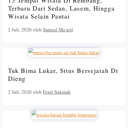
15 Tempat Wisata Di Rembang,
Terbaru Dari Sedan, Lasem, Hingga
Wisata Selain Pantai
2 Juli, 2026
oleh
Samsul Ma'arif
Tuk Bima Lukar, Situs Bersejarah Di
Dieng
2 Juli, 2026
oleh
Fenti Sukmah