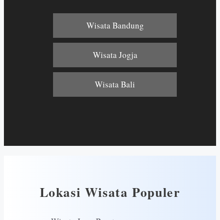
Wisata Bandung
Wisata Jogja
Wisata Bali
Lokasi Wisata Populer