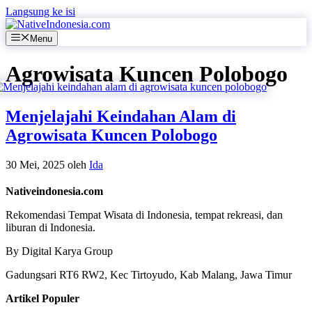
Langsung ke isi
Menu
Agrowisata Kuncen Polobogo
Menjelajahi Keindahan Alam di
Agrowisata Kuncen Polobogo
30 Mei, 2025
oleh
Ida
Nativeindonesia.com
Rekomendasi Tempat Wisata di Indonesia, tempat rekreasi, dan
liburan di Indonesia.
By Digital Karya Group
Gadungsari RT6 RW2, Kec Tirtoyudo, Kab Malang, Jawa Timur
Artikel Populer