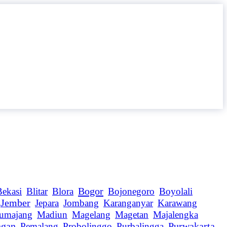
Bogor
Bekasi
Blitar
Blora
Bojonegoro
Boyolali
Jember
Jepara
Jombang
Karanganyar
Karawang
umajang
Madiun
Magelang
Magetan
Majalengka
ngan
Pemalang
Probolinggo
Purbalingga
Purwakarta