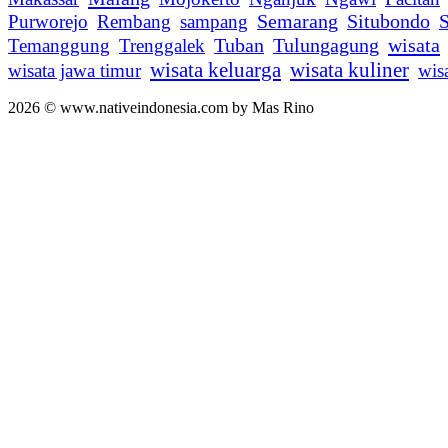
Semarang
Purworejo
Rembang
sampang
Situbondo
wisata
Temanggung
Trenggalek
Tuban
Tulungagung
wisata keluarga
wisata kuliner
wisata jawa timur
wisa
2026 © www.nativeindonesia.com by Mas Rino