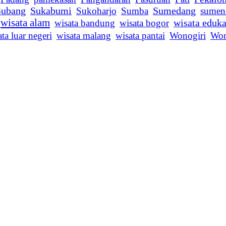
Subang
Sukabumi
Sukoharjo
Sumba
Sumedang
sumen
wisata alam
wisata bandung
wisata bogor
wisata eduka
ta luar negeri
wisata malang
wisata pantai
Wonogiri
Wo