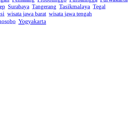
Tasikmalaya
ep
Surabaya
Tangerang
Tegal
si
wisata jawa barat
wisata jawa tengah
Yogyakarta
nosobo