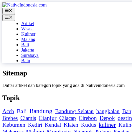
Langsung
ke
Menu
isi
Menu
Artikel
Wisata
Kuliner
Malang
Bali
Jakarta
Surabaya
Batu
Sitemap
Daftar artikel dan kategori topik yang ada di Nativeindonesia.com
Topik
Bali
Bandung
Aceh
Bandung Selatan
bangkalan
Ban
destin
Brebes
Ciamis
Cianjur
Cilacap
Cirebon
Depok
kuliner
Kebumen
Kediri
Kendal
Klaten
Kudus
Kulin
Malang
Makassar
Mojokerto
Nganjuk
Ngawi
Pacitan