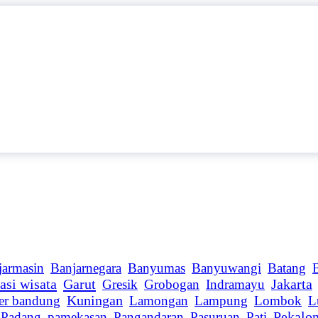
jarmasin
Banjarnegara
Banyumas
Banyuwangi
Batang
asi wisata
Garut
Gresik
Grobogan
Indramayu
Jakarta
er bandung
Kuningan
Lamongan
Lampung
Lombok
L
Padang
pamekasan
Pangandaran
Pasuruan
Pati
Pekalo