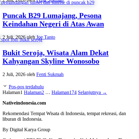
Puncak B29 Lumajang, Pesona
Keindahan Negeri di Atas Awan
2 Juli, 2026
oleh
Joe Tanto
Bukit Seroja, Wisata Alam Dekat
Kahyangan Skyline Wonosobo
2 Juli, 2026
oleh
Fenti Sukmah
Pos-pos terdahulu
Halaman
1
Halaman
2
…
Halaman
174
Selanjutnya
→
Nativeindonesia.com
Rekomendasi Tempat Wisata di Indonesia, tempat rekreasi, dan
liburan di Indonesia.
By Digital Karya Group