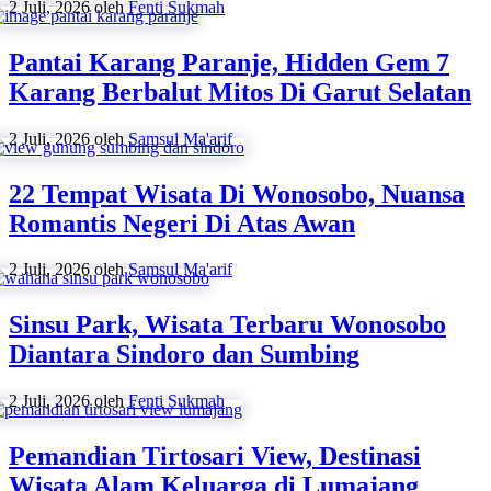
2 Juli, 2026
oleh
Fenti Sukmah
Pantai Karang Paranje, Hidden Gem 7
Karang Berbalut Mitos Di Garut Selatan
2 Juli, 2026
oleh
Samsul Ma'arif
22 Tempat Wisata Di Wonosobo, Nuansa
Romantis Negeri Di Atas Awan
2 Juli, 2026
oleh
Samsul Ma'arif
Sinsu Park, Wisata Terbaru Wonosobo
Diantara Sindoro dan Sumbing
2 Juli, 2026
oleh
Fenti Sukmah
Pemandian Tirtosari View, Destinasi
Wisata Alam Keluarga di Lumajang