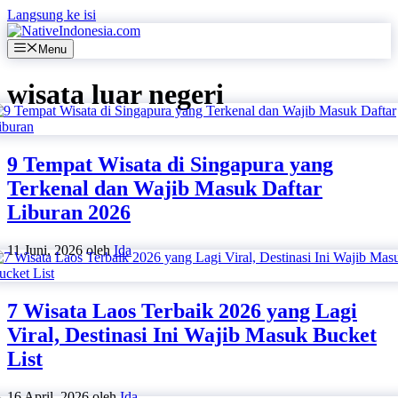
Langsung ke isi
Menu
wisata luar negeri
9 Tempat Wisata di Singapura yang
Terkenal dan Wajib Masuk Daftar
Liburan 2026
11 Juni, 2026
oleh
Ida
7 Wisata Laos Terbaik 2026 yang Lagi
Viral, Destinasi Ini Wajib Masuk Bucket
List
16 April, 2026
oleh
Ida