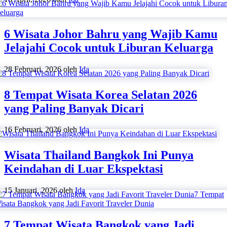
6 Wisata Johor Bahru yang Wajib Kamu
Jelajahi Cocok untuk Liburan Keluarga
28 Februari, 2026
oleh
Ida
8 Tempat Wisata Korea Selatan 2026
yang Paling Banyak Dicari
16 Februari, 2026
oleh
Ida
Wisata Thailand Bangkok Ini Punya
Keindahan di Luar Ekspektasi
15 Januari, 2026
oleh
Ida
7 Tempat Wisata Bangkok yang Jadi