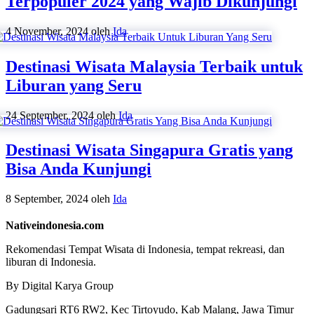
Terpopuler 2024 yang Wajib Dikunjungi
4 November, 2024
oleh
Ida
Destinasi Wisata Malaysia Terbaik untuk
Liburan yang Seru
24 September, 2024
oleh
Ida
Destinasi Wisata Singapura Gratis yang
Bisa Anda Kunjungi
8 September, 2024
oleh
Ida
Nativeindonesia.com
Rekomendasi Tempat Wisata di Indonesia, tempat rekreasi, dan
liburan di Indonesia.
By Digital Karya Group
Gadungsari RT6 RW2, Kec Tirtoyudo, Kab Malang, Jawa Timur