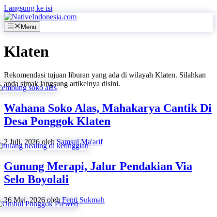
Langsung ke isi
Menu
Klaten
Rekomendasi tujuan liburan yang ada di wilayah Klaten. Silahkan
anda simak langsung artikelnya disini.
Wahana Soko Alas, Mahakarya Cantik Di
Desa Ponggok Klaten
2 Juli, 2026
oleh
Samsul Ma'arif
Gunung Merapi, Jalur Pendakian Via
Selo Boyolali
26 Mei, 2026
oleh
Fenti Sukmah