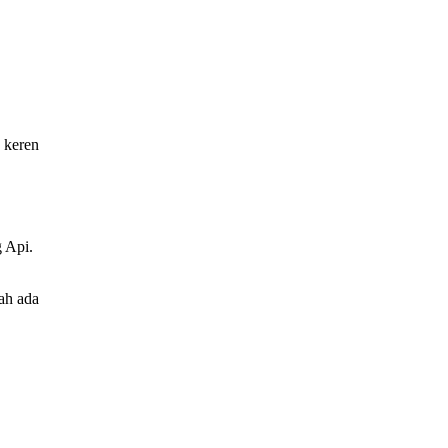
 keren
g Api.
ah ada