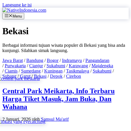
Langsung ke isi
Menu
Bekasi
Berbagai informasi tujuan wisata populer di Bekasi yang bisa anda
kunjungi. Silahkan simak langsung.
Jawa Barat
/
Bandung
/
Bogor
/
Indramayu
/
Pangandaran
/
Purwakarta
/
Cianjur
/
Sukabumi
/
Karawang
/
Majalengka
/
Ciamis
/
Sumedang
/
Kuningan
/
Tasikmalaya
/
Sukabumi
/
Subang
/
Garut
/
Bekasi
/
Depok
/
Cirebon
Central Park Meikarta, Info Terbaru
Harga Tiket Masuk, Jam Buka, Dan
Wahana
2 Januari, 2026
oleh
Samsul Ma'arif