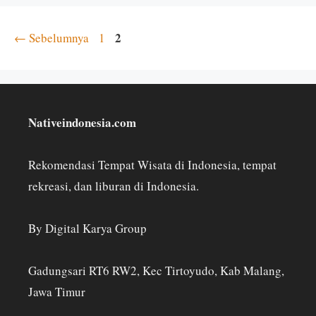
Halaman
Halaman
2
←
Sebelumnya
1
Nativeindonesia.com
Rekomendasi Tempat Wisata di Indonesia, tempat
rekreasi, dan liburan di Indonesia.
By Digital Karya Group
Gadungsari RT6 RW2, Kec Tirtoyudo, Kab Malang,
Jawa Timur