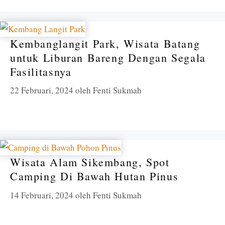
Kembanglangit Park, Wisata Batang
untuk Liburan Bareng Dengan Segala
Fasilitasnya
22 Februari, 2024
oleh
Fenti Sukmah
Wisata Alam Sikembang, Spot
Camping Di Bawah Hutan Pinus
14 Februari, 2024
oleh
Fenti Sukmah