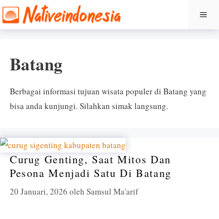
Langsung
ME
ke
isi
Batang
Berbagai informasi tujuan wisata populer di Batang yang
bisa anda kunjungi. Silahkan simak langsung.
Curug Genting, Saat Mitos Dan
Pesona Menjadi Satu Di Batang
20 Januari, 2026
oleh
Samsul Ma'arif