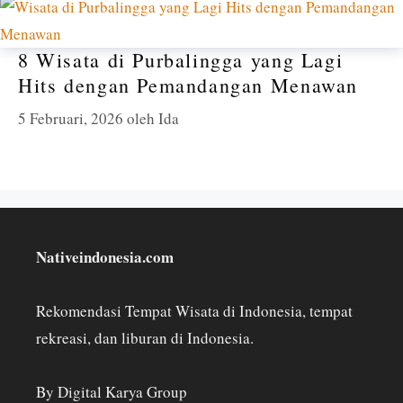
8 Wisata di Purbalingga yang Lagi
Hits dengan Pemandangan Menawan
5 Februari, 2026
oleh
Ida
Nativeindonesia.com
Rekomendasi Tempat Wisata di Indonesia, tempat
rekreasi, dan liburan di Indonesia.
By Digital Karya Group