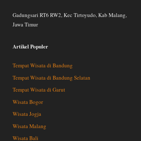
Gadungsari RT6 RW2, Kec Tirtoyudo, Kab Malang,
Jawa Timur
Artikel Populer
Tempat Wisata di Bandung
Tempat Wisata di Bandung Selatan
Tempat Wisata di Garut
Wisata Bogor
Wisata Jogja
Wisata Malang
Wisata Bali