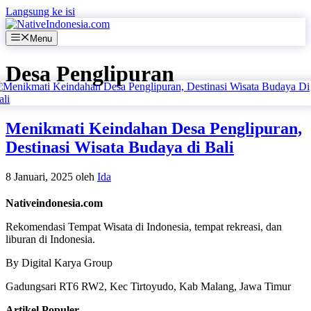
Langsung ke isi
Menu
Desa Penglipuran
Menikmati Keindahan Desa Penglipuran,
Destinasi Wisata Budaya di Bali
8 Januari, 2025
oleh
Ida
Nativeindonesia.com
Rekomendasi Tempat Wisata di Indonesia, tempat rekreasi, dan
liburan di Indonesia.
By Digital Karya Group
Gadungsari RT6 RW2, Kec Tirtoyudo, Kab Malang, Jawa Timur
Artikel Populer