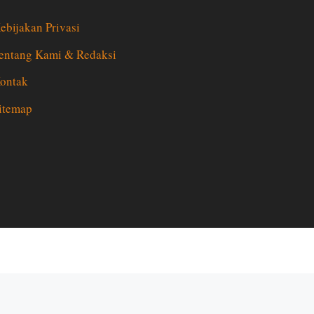
ebijakan Privasi
entang Kami & Redaksi
ontak
itemap