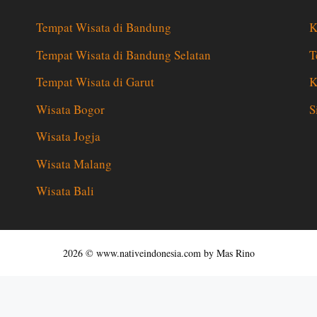
Tempat Wisata di Bandung
K
Tempat Wisata di Bandung Selatan
T
Tempat Wisata di Garut
K
Wisata Bogor
S
Wisata Jogja
Wisata Malang
Wisata Bali
2026 © www.nativeindonesia.com by Mas Rino