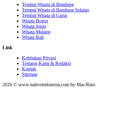
Tempat Wisata di Bandung
Tempat Wisata di Bandung Selatan
Tempat Wisata di Garut
Wisata Bogor
Wisata Jogja
Wisata Malang
Wisata Bali
Link
Kebijakan Privasi
Tentang Kami & Redaksi
Kontak
Sitemap
2026 © www.nativeindonesia.com by Mas Rino