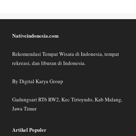
Nativeindonesia.com
Rekomendasi Tempat Wisata di Indonesia, tempat
rekreasi, dan liburan di Indonesia.
By Digital Karya Group
Gadungsari RT6 RW2, Kec Tirtoyudo, Kab Malang,
Jawa Timur
Artikel Populer