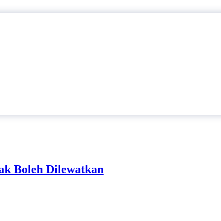
ak Boleh Dilewatkan