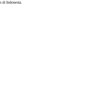
n di Indonesia.