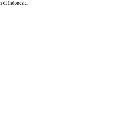
n di Indonesia.