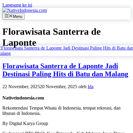
Langsung ke isi
Menu
Florawisata Santerra de
Laponte
Florawisata Santerra de Laponte Jadi
Destinasi Paling Hits di Batu dan Malang
22 November, 2025
20 November, 2025
oleh
Ida
Nativeindonesia.com
Rekomendasi Tempat Wisata di Indonesia, tempat rekreasi, dan
liburan di Indonesia.
By Digital Karya Group