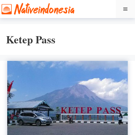
Langsung
ME
ke
isi
Ketep Pass