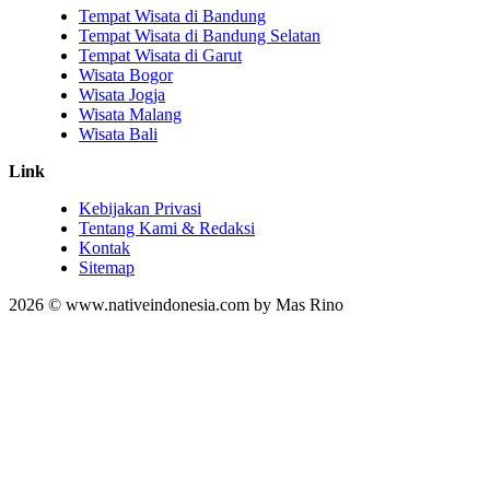
Tempat Wisata di Bandung
Tempat Wisata di Bandung Selatan
Tempat Wisata di Garut
Wisata Bogor
Wisata Jogja
Wisata Malang
Wisata Bali
Link
Kebijakan Privasi
Tentang Kami & Redaksi
Kontak
Sitemap
2026 © www.nativeindonesia.com by Mas Rino