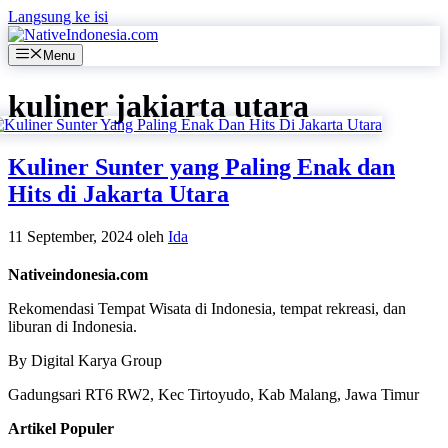
Langsung ke isi
Menu
kuliner jakiarta utara
Kuliner Sunter yang Paling Enak dan
Hits di Jakarta Utara
11 September, 2024
oleh
Ida
Nativeindonesia.com
Rekomendasi Tempat Wisata di Indonesia, tempat rekreasi, dan
liburan di Indonesia.
By Digital Karya Group
Gadungsari RT6 RW2, Kec Tirtoyudo, Kab Malang, Jawa Timur
Artikel Populer