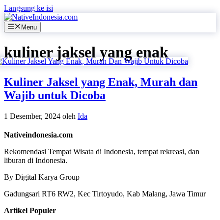
Langsung ke isi
Menu
kuliner jaksel yang enak
Kuliner Jaksel yang Enak, Murah dan
Wajib untuk Dicoba
1 Desember, 2024
oleh
Ida
Nativeindonesia.com
Rekomendasi Tempat Wisata di Indonesia, tempat rekreasi, dan
liburan di Indonesia.
By Digital Karya Group
Gadungsari RT6 RW2, Kec Tirtoyudo, Kab Malang, Jawa Timur
Artikel Populer