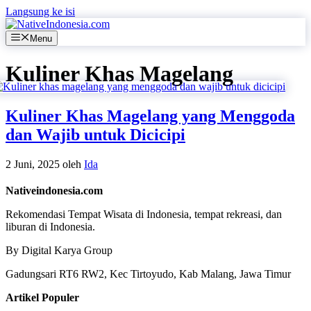
Langsung ke isi
Menu
Kuliner Khas Magelang
Kuliner Khas Magelang yang Menggoda
dan Wajib untuk Dicicipi
2 Juni, 2025
oleh
Ida
Nativeindonesia.com
Rekomendasi Tempat Wisata di Indonesia, tempat rekreasi, dan
liburan di Indonesia.
By Digital Karya Group
Gadungsari RT6 RW2, Kec Tirtoyudo, Kab Malang, Jawa Timur
Artikel Populer