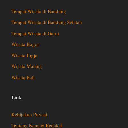
Tempat Wisata di Bandung
Tempat Wisata di Bandung Selatan
Tempat Wisata di Garut
Wisata Bogor
Wisata Jogja
Wisata Malang
Wisata Bali
Link
Kebijakan Privasi
Tentang Kami & Redaksi