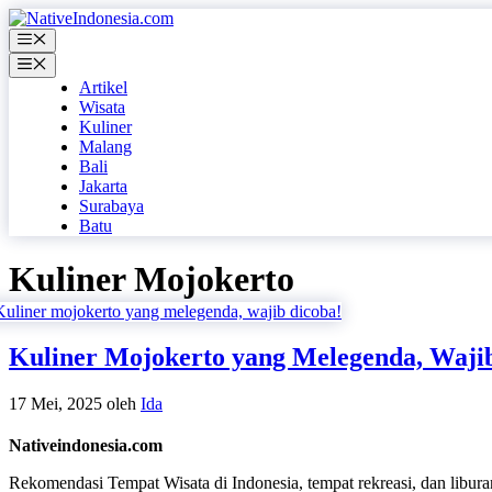
Langsung
ke
Menu
isi
Menu
Artikel
Wisata
Kuliner
Malang
Bali
Jakarta
Surabaya
Batu
Kuliner Mojokerto
Kuliner Mojokerto yang Melegenda, Waji
17 Mei, 2025
oleh
Ida
Nativeindonesia.com
Rekomendasi Tempat Wisata di Indonesia, tempat rekreasi, dan libura