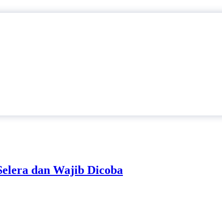
elera dan Wajib Dicoba