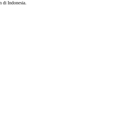
n di Indonesia.