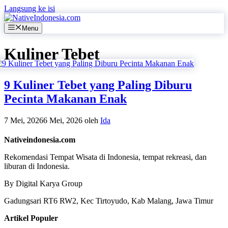
Langsung ke isi
Menu
Kuliner Tebet
9 Kuliner Tebet yang Paling Diburu
Pecinta Makanan Enak
7 Mei, 2026
6 Mei, 2026
oleh
Ida
Nativeindonesia.com
Rekomendasi Tempat Wisata di Indonesia, tempat rekreasi, dan
liburan di Indonesia.
By Digital Karya Group
Gadungsari RT6 RW2, Kec Tirtoyudo, Kab Malang, Jawa Timur
Artikel Populer