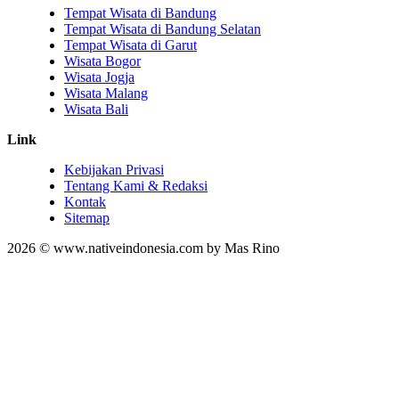
Tempat Wisata di Bandung
Tempat Wisata di Bandung Selatan
Tempat Wisata di Garut
Wisata Bogor
Wisata Jogja
Wisata Malang
Wisata Bali
Link
Kebijakan Privasi
Tentang Kami & Redaksi
Kontak
Sitemap
2026 © www.nativeindonesia.com by Mas Rino