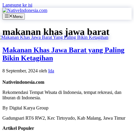
Langsung ke isi
Menu
makanan khas jawa barat
Makanan Khas Jawa Barat yang Paling
Bikin Ketagihan
8 September, 2024
oleh
Ida
Nativeindonesia.com
Rekomendasi Tempat Wisata di Indonesia, tempat rekreasi, dan
liburan di Indonesia.
By Digital Karya Group
Gadungsari RT6 RW2, Kec Tirtoyudo, Kab Malang, Jawa Timur
Artikel Populer