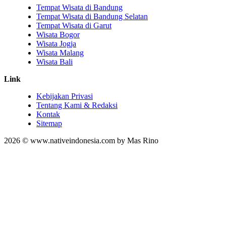
Tempat Wisata di Bandung
Tempat Wisata di Bandung Selatan
Tempat Wisata di Garut
Wisata Bogor
Wisata Jogja
Wisata Malang
Wisata Bali
Link
Kebijakan Privasi
Tentang Kami & Redaksi
Kontak
Sitemap
2026 © www.nativeindonesia.com by Mas Rino