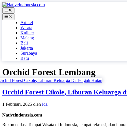
Langsung
ke
Menu
isi
Menu
Artikel
Wisata
Kuliner
Malang
Bali
Jakarta
Surabaya
Batu
Orchid Forest Lembang
Orchid Forest Cikole, Liburan Keluarga 
1 Februari, 2025
oleh
Ida
Nativeindonesia.com
Rekomendasi Tempat Wisata di Indonesia, tempat rekreasi, dan libura