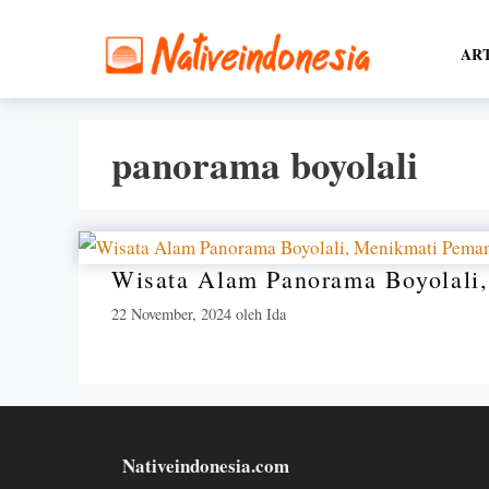
Langsung
ke
AR
isi
panorama boyolali
Wisata Alam Panorama Boyolali
22 November, 2024
oleh
Ida
Nativeindonesia.com