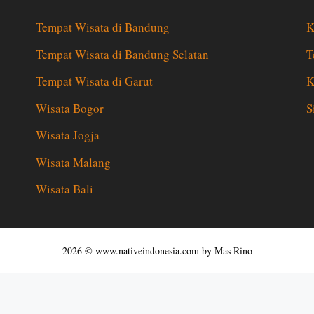
Tempat Wisata di Bandung
K
Tempat Wisata di Bandung Selatan
T
Tempat Wisata di Garut
K
Wisata Bogor
S
Wisata Jogja
Wisata Malang
Wisata Bali
2026 © www.nativeindonesia.com by Mas Rino