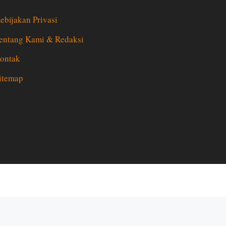
ebijakan Privasi
entang Kami & Redaksi
ontak
itemap