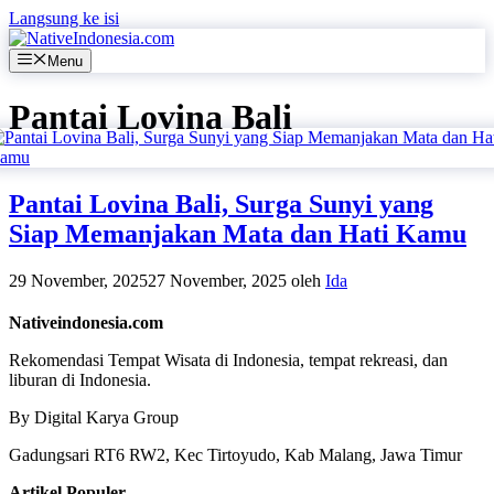
Langsung ke isi
Menu
Pantai Lovina Bali
Pantai Lovina Bali, Surga Sunyi yang
Siap Memanjakan Mata dan Hati Kamu
29 November, 2025
27 November, 2025
oleh
Ida
Nativeindonesia.com
Rekomendasi Tempat Wisata di Indonesia, tempat rekreasi, dan
liburan di Indonesia.
By Digital Karya Group
Gadungsari RT6 RW2, Kec Tirtoyudo, Kab Malang, Jawa Timur
Artikel Populer