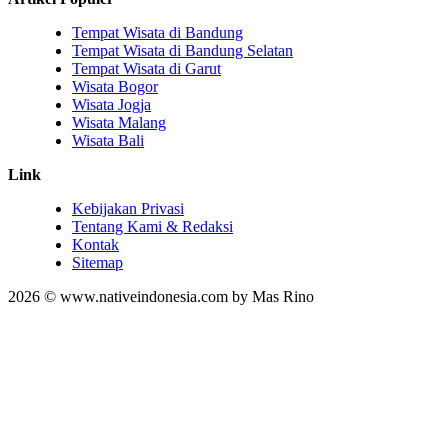
Tempat Wisata di Bandung
Tempat Wisata di Bandung Selatan
Tempat Wisata di Garut
Wisata Bogor
Wisata Jogja
Wisata Malang
Wisata Bali
Link
Kebijakan Privasi
Tentang Kami & Redaksi
Kontak
Sitemap
2026 © www.nativeindonesia.com by Mas Rino