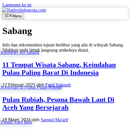
Langsung ke isi
Menu
Sabang
Info dan rekomendasi tujuan berlibur yang ada di wilayah Sabang.
Silahkan anda simak langsung artikelnya disini.
11 Tempat Wisata Sabang, Keindahan
Pulau Paling Barat Di Indonesia
12 Februari, 2025
oleh
Fenti Sukmah
Pulau Rubiah, Pesona Bawah Laut Di
Aceh Yang Bersejarah
18 Maret, 2024
oleh
Samsul Ma'arif