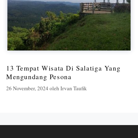
13 Tempat Wisata Di Salatiga Yang
Mengundang Pesona
26 November, 2024
oleh
Irvan Taufik