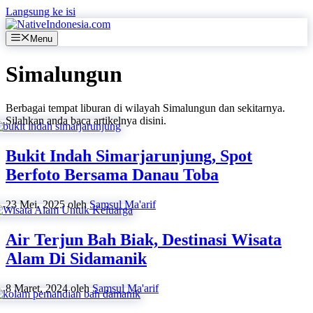
Langsung ke isi
Menu
Simalungun
Berbagai tempat liburan di wilayah Simalungun dan sekitarnya.
Silahkan anda baca artikelnya disini.
Bukit Indah Simarjarunjung, Spot
Berfoto Bersama Danau Toba
23 Mei, 2025
oleh
Samsul Ma'arif
Air Terjun Bah Biak, Destinasi Wisata
Alam Di Sidamanik
8 Maret, 2024
oleh
Samsul Ma'arif