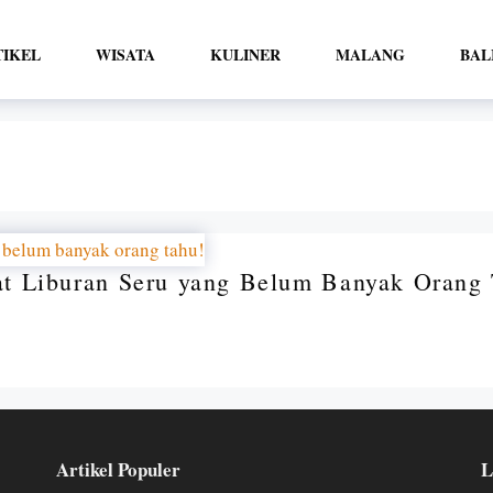
TIKEL
WISATA
KULINER
MALANG
BAL
t Liburan Seru yang Belum Banyak Orang 
Artikel Populer
L