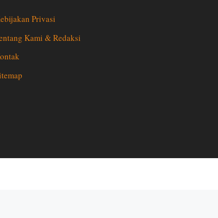
ebijakan Privasi
entang Kami & Redaksi
ontak
itemap