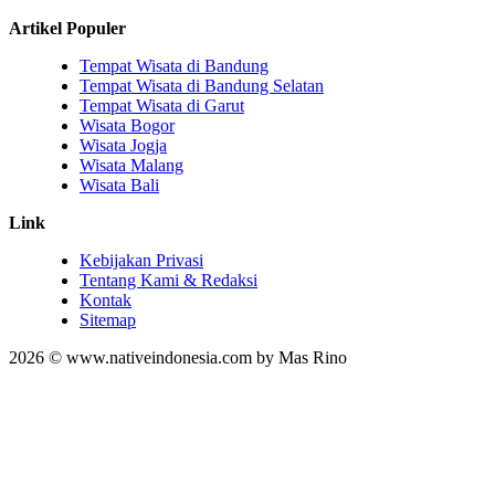
Artikel Populer
Tempat Wisata di Bandung
Tempat Wisata di Bandung Selatan
Tempat Wisata di Garut
Wisata Bogor
Wisata Jogja
Wisata Malang
Wisata Bali
Link
Kebijakan Privasi
Tentang Kami & Redaksi
Kontak
Sitemap
2026 © www.nativeindonesia.com by Mas Rino