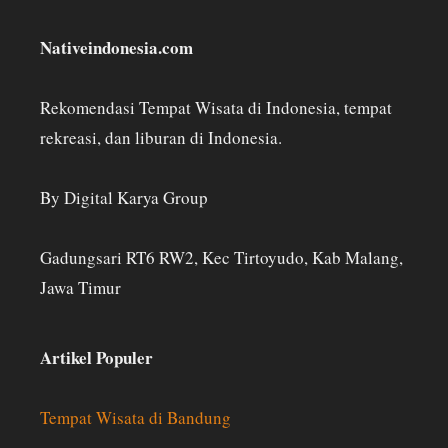
Nativeindonesia.com
Rekomendasi Tempat Wisata di Indonesia, tempat
rekreasi, dan liburan di Indonesia.
By Digital Karya Group
Gadungsari RT6 RW2, Kec Tirtoyudo, Kab Malang,
Jawa Timur
Artikel Populer
Tempat Wisata di Bandung