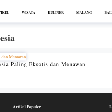
TIKEL
WISATA
KULINER
MALANG
BAL
esia
esia Paling Eksotis dan Menawan
Artikel Populer
L