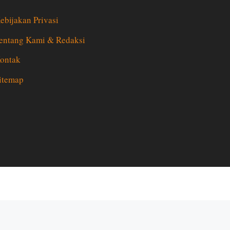
ebijakan Privasi
entang Kami & Redaksi
ontak
itemap