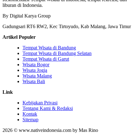
liburan di Indonesia.
By Digital Karya Group
Gadungsari RT6 RW2, Kec Tirtoyudo, Kab Malang, Jawa Timur
Artikel Populer
Tempat Wisata di Bandung
Tempat Wisata di Bandung Selatan
Tempat Wisata di Garut
Wisata Bogor
Wisata Jogja
Wisata Malang
Wisata Bali
Link
Kebijakan Privasi
Tentang Kami & Redaksi
Kontak
Sitemap
2026 © www.nativeindonesia.com by Mas Rino