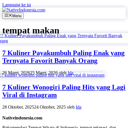
Langsung ke isi
Menu
tempat makan
7 Kuliner Payakumbuh Paling Enak yang
Ternyata Favorit Banyak Orang
26 Maret, 2026
25 Maret, 2026
oleh
Ida
7 Kuliner Wonogiri Paling Hits yang Lagi
Viral di Instagram
28 Oktober, 2025
24 Oktober, 2025
oleh
Ida
Nativeindonesia.com
Rekomendasi Tempat Wisata di Indonesia, tempat rekreasi, dan