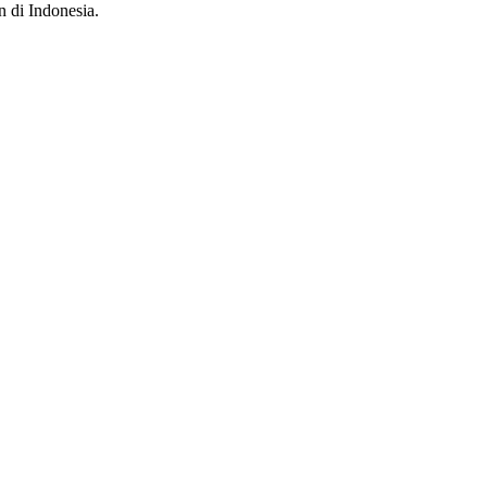
n di Indonesia.