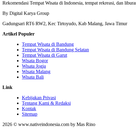
Rekomendasi Tempat Wisata di Indonesia, tempat rekreasi, dan libura
By Digital Karya Group
Gadungsari RT6 RW2, Kec Tirtoyudo, Kab Malang, Jawa Timur
Artikel Populer
Tempat Wisata di Bandung
Tempat Wisata di Bandung Selatan
Tempat Wisata di Garut
Wisata Bogor
Wisata Jogja
Wisata Malang
Wisata Bali
Link
Kebijakan Privasi
Tentang Kami & Redaksi
Kontak
Sitemap
2026 © www.nativeindonesia.com by Mas Rino