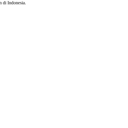
n di Indonesia.