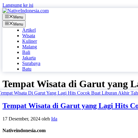
Langsung ke isi
Menu
Menu
Artikel
Wisata
Kuliner
Malang
Bali
Jakarta
Surabaya
Batu
Tempat Wisata di Garut yang La
Tempat Wisata di Garut yang Lagi Hits C
17 Desember, 2024
oleh
Ida
Nativeindonesia.com