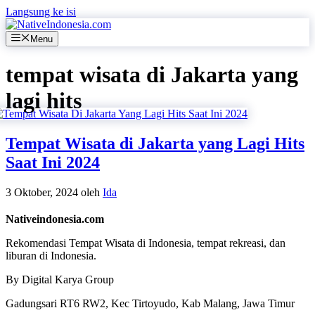
Langsung ke isi
Menu
tempat wisata di Jakarta yang
lagi hits
Tempat Wisata di Jakarta yang Lagi Hits
Saat Ini 2024
3 Oktober, 2024
oleh
Ida
Nativeindonesia.com
Rekomendasi Tempat Wisata di Indonesia, tempat rekreasi, dan
liburan di Indonesia.
By Digital Karya Group
Gadungsari RT6 RW2, Kec Tirtoyudo, Kab Malang, Jawa Timur