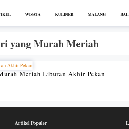
TIKEL
WISATA
KULINER
MALANG
BAL
iri yang Murah Meriah
 Murah Meriah Liburan Akhir Pekan
Artikel Populer
L