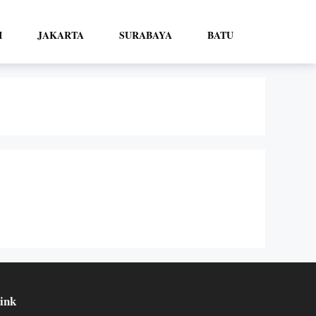
I
JAKARTA
SURABAYA
BATU
ink