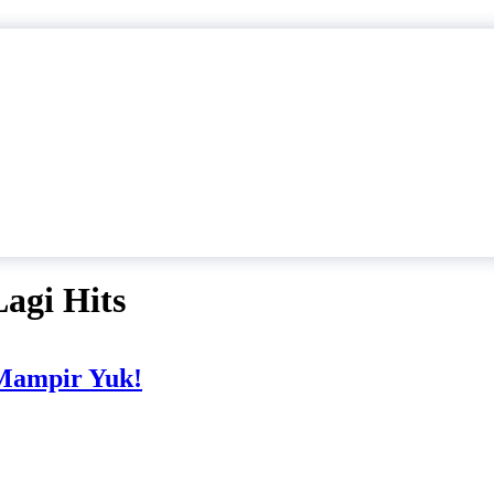
agi Hits
 Mampir Yuk!