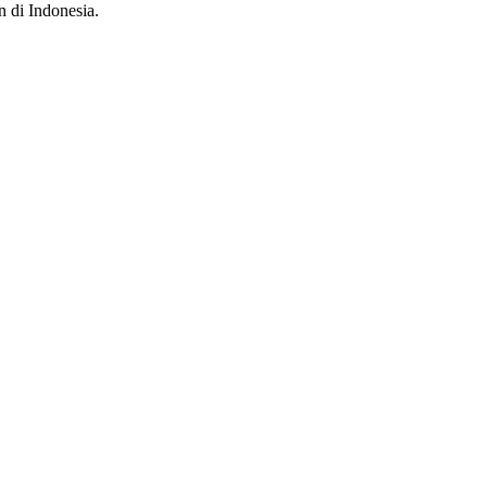
n di Indonesia.