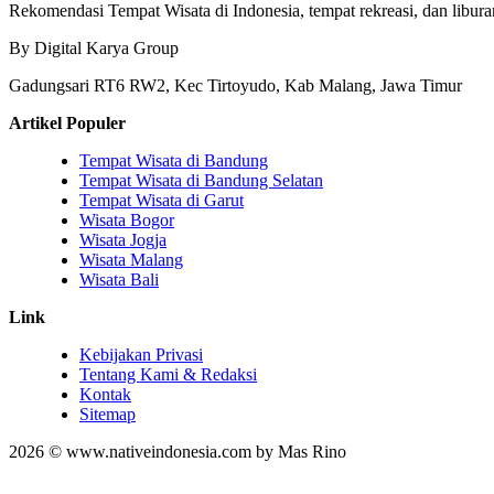
Rekomendasi Tempat Wisata di Indonesia, tempat rekreasi, dan libura
By Digital Karya Group
Gadungsari RT6 RW2, Kec Tirtoyudo, Kab Malang, Jawa Timur
Artikel Populer
Tempat Wisata di Bandung
Tempat Wisata di Bandung Selatan
Tempat Wisata di Garut
Wisata Bogor
Wisata Jogja
Wisata Malang
Wisata Bali
Link
Kebijakan Privasi
Tentang Kami & Redaksi
Kontak
Sitemap
2026 © www.nativeindonesia.com by Mas Rino