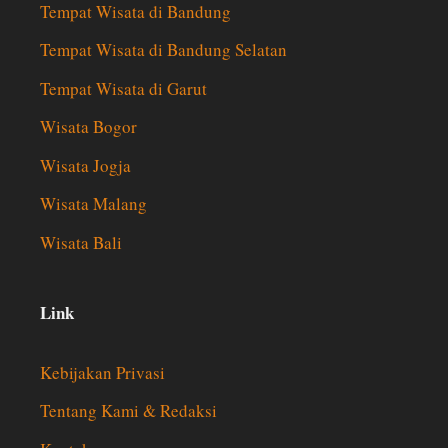
Tempat Wisata di Bandung
Tempat Wisata di Bandung Selatan
Tempat Wisata di Garut
Wisata Bogor
Wisata Jogja
Wisata Malang
Wisata Bali
Link
Kebijakan Privasi
Tentang Kami & Redaksi