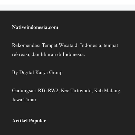
Nativeindonesia.com
Rekomendasi Tempat Wisata di Indonesia, tempat
rekreasi, dan liburan di Indonesia.
By Digital Karya Group
Gadungsari RT6 RW2, Kec Tirtoyudo, Kab Malang,
Jawa Timur
Artikel Populer