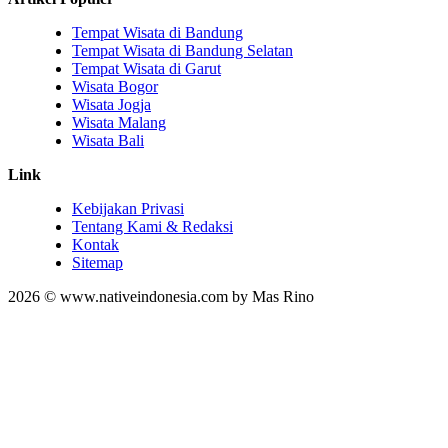
Tempat Wisata di Bandung
Tempat Wisata di Bandung Selatan
Tempat Wisata di Garut
Wisata Bogor
Wisata Jogja
Wisata Malang
Wisata Bali
Link
Kebijakan Privasi
Tentang Kami & Redaksi
Kontak
Sitemap
2026 © www.nativeindonesia.com by Mas Rino