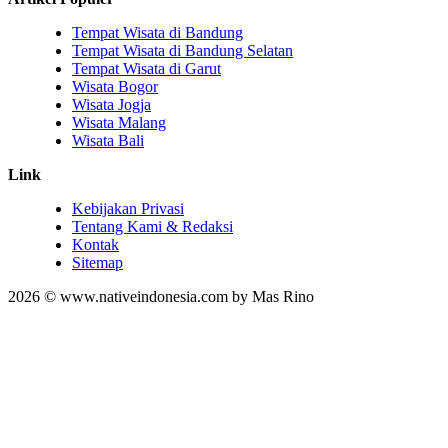
Tempat Wisata di Bandung
Tempat Wisata di Bandung Selatan
Tempat Wisata di Garut
Wisata Bogor
Wisata Jogja
Wisata Malang
Wisata Bali
Link
Kebijakan Privasi
Tentang Kami & Redaksi
Kontak
Sitemap
2026 © www.nativeindonesia.com by Mas Rino