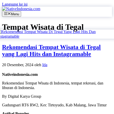
Langsung ke isi
Menu
Tempat Wisata di Tegal
Rekomendasi Tempat Wisata di Tegal
yang Lagi Hits dan Instagramable
20 Desember, 2024
oleh
Ida
Nativeindonesia.com
Rekomendasi Tempat Wisata di Indonesia, tempat rekreasi, dan
liburan di Indonesia.
By Digital Karya Group
Gadungsari RT6 RW2, Kec Tirtoyudo, Kab Malang, Jawa Timur
Artikel Populer