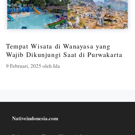
Tempat Wisata di Wanayasa yang
Wajib Dikunjungi Saat di Purwakarta
9 Februari, 2025
oleh
Ida
Nativeindonesia.com