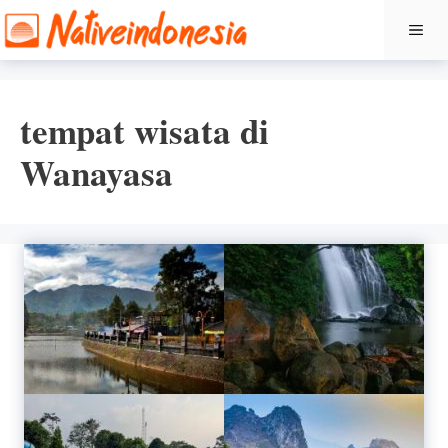
Langsung
ME
ke
isi
tempat wisata di
Wanayasa