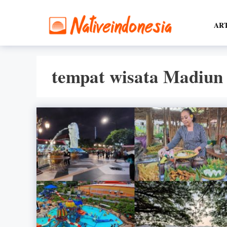
Langsung
ke
AR
isi
tempat wisata Madiun