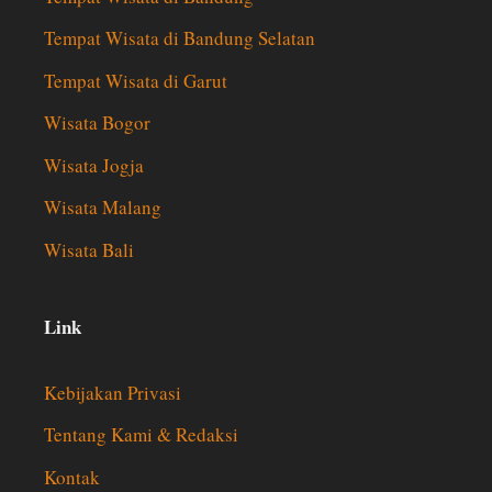
Tempat Wisata di Bandung Selatan
Tempat Wisata di Garut
Wisata Bogor
Wisata Jogja
Wisata Malang
Wisata Bali
Link
Kebijakan Privasi
Tentang Kami & Redaksi
Kontak