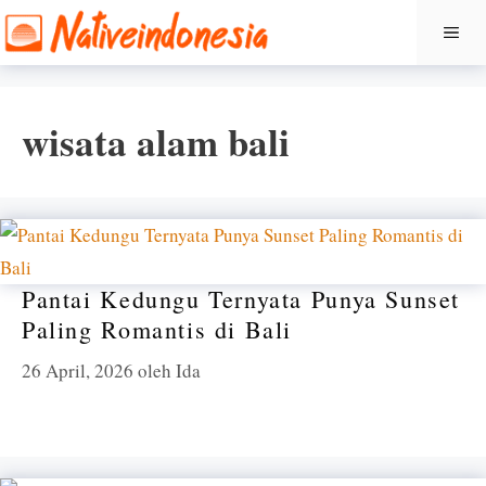
Langsung
ME
ke
isi
wisata alam bali
Pantai Kedungu Ternyata Punya Sunset
Paling Romantis di Bali
26 April, 2026
oleh
Ida