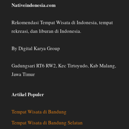
Nativeindonesia.com
Rekomendasi Tempat Wisata di Indonesia, tempat
rekreasi, dan liburan di Indonesia.
By Digital Karya Group
Gadungsari RT6 RW2, Kec Tirtoyudo, Kab Malang,
Jawa Timur
Artikel Populer
Tempat Wisata di Bandung
Tempat Wisata di Bandung Selatan