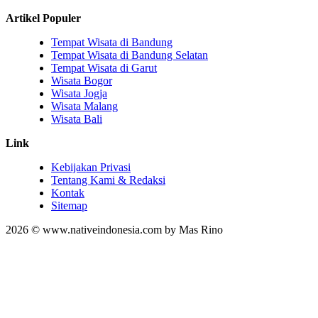
Artikel Populer
Tempat Wisata di Bandung
Tempat Wisata di Bandung Selatan
Tempat Wisata di Garut
Wisata Bogor
Wisata Jogja
Wisata Malang
Wisata Bali
Link
Kebijakan Privasi
Tentang Kami & Redaksi
Kontak
Sitemap
2026 © www.nativeindonesia.com by Mas Rino